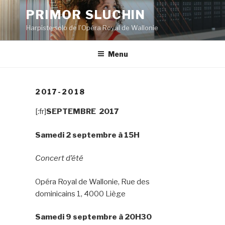
Aller
PRIMOR SLUCHIN
au
Harpiste solo de l’Opéra Royal de Wallonie
contenu
principal
Menu
2017-2018
[:fr]
SEPTEMBRE 2017
Samedi 2 septembre à 15H
Concert d’été
Opéra Royal de Wallonie, Rue des
dominicains 1, 4000 Liège
Samedi 9 septembre à 20H30