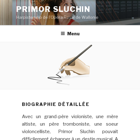
Aller
PRIMOR SLUCHIN
au
Harpiste solo de l’Opéra Royal de Wallonie
contenu
principal
Menu
BIOGRAPHIE DÉTAILLÉE
Avec un grand-père violoniste, une mère
altiste, un père tromboniste, une soeur
violoncelliste, Primor Sluchin pouvait
difficilement échapper à un destin musical. A