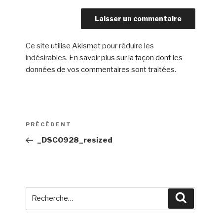
Ce site utilise Akismet pour réduire les
indésirables.
En savoir plus sur la façon dont les
données de vos commentaires sont traitées
.
Navigation
Article
PRÉCÉDENT
de
précédent
_DSC0928_resized
l’article
Recherche
Recherch
pour
: