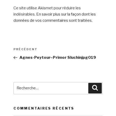
Ce site utilise Akismet pour réduire les
indésirables.
En savoir plus sur la façon dont les
données de vos commentaires sont traitées
.
Navigation
Article
PRÉCÉDENT
de
précédent
Agnes-Peytour–Primor Sluchinjpg019
l’article
Recherche
Recherch
pour
:
COMMENTAIRES RÉCENTS