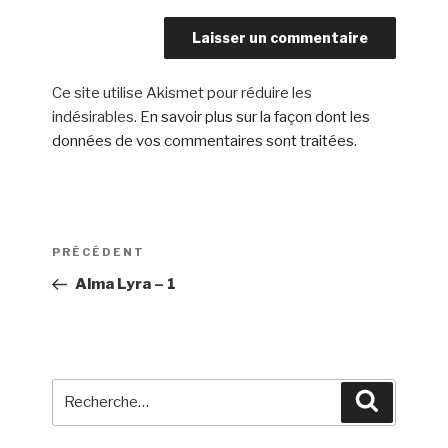
Ce site utilise Akismet pour réduire les
indésirables.
En savoir plus sur la façon dont les
données de vos commentaires sont traitées
.
Navigation
Article
PRÉCÉDENT
de
précédent
Alma Lyra – 1
l’article
Recherche
Recherch
pour
: