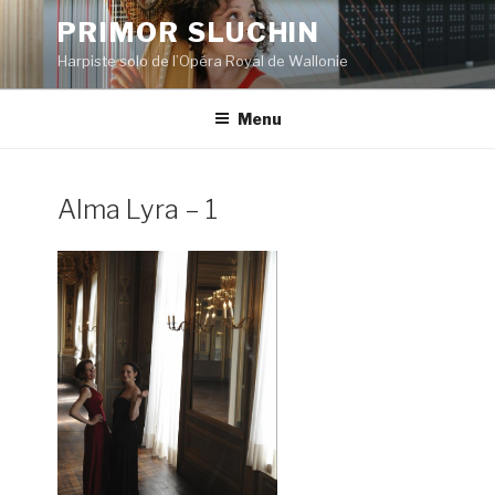
Aller
PRIMOR SLUCHIN
au
Harpiste solo de l’Opéra Royal de Wallonie
contenu
principal
Menu
Alma Lyra – 1