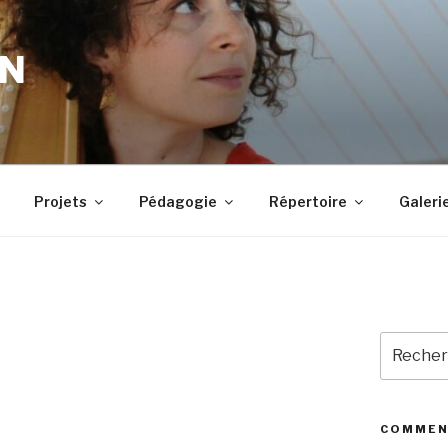
IN
Projets
Pédagogie
Répertoire
Galeri
Recherc
pour
:
COMMEN