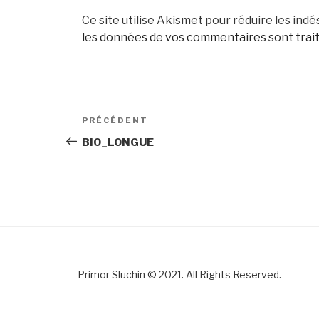
Ce site utilise Akismet pour réduire les indé
les données de vos commentaires sont trai
Navigation
Article
PRÉCÉDENT
de
précédent
BIO_LONGUE
l’article
Primor Sluchin © 2021. All Rights Reserved.