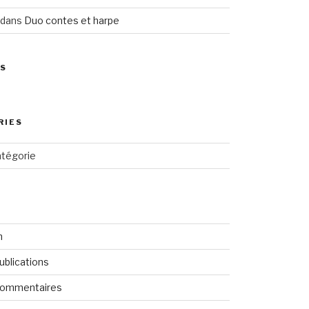
dans
Duo contes et harpe
ES
RIES
tégorie
n
ublications
commentaires