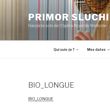
Aller
au
PRIMOR SLUCH
contenu
principal
Harpiste solo de l’Opéra Royal de Wallonie
Qui suis-je ?
Mes dates
BIO_LONGUE
BIO_LONGUE