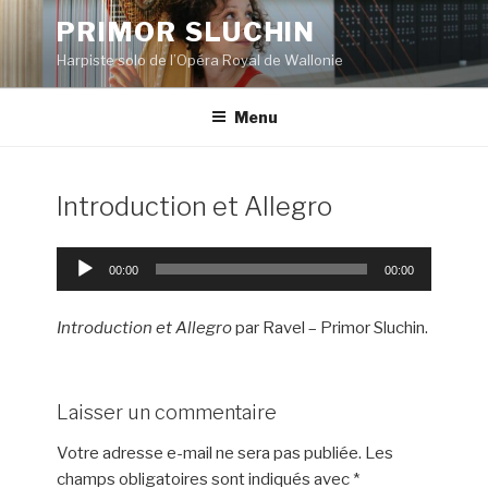
Aller
PRIMOR SLUCHIN
au
Harpiste solo de l’Opéra Royal de Wallonie
contenu
principal
Menu
Introduction et Allegro
Lecteur
00:00
00:00
audio
Introduction et Allegro
par Ravel – Primor Sluchin.
Laisser un commentaire
Votre adresse e-mail ne sera pas publiée.
Les
champs obligatoires sont indiqués avec
*