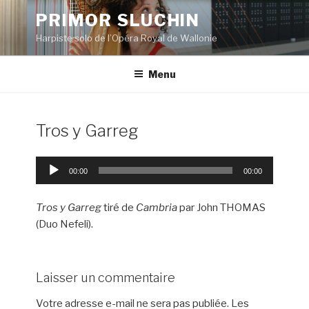
Aller
PRIMOR SLUCHIN
au
Harpiste solo de l’Opéra Royal de Wallonie
contenu
principal
Menu
Tros y Garreg
Lecteur
00:00
00:00
audio
Tros y Garreg
tiré de
Cambria
par John THOMAS
(Duo Nefeli).
Laisser un commentaire
Votre adresse e-mail ne sera pas publiée.
Les