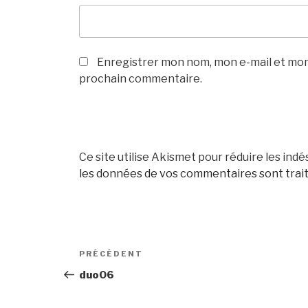
Enregistrer mon nom, mon e-mail et mon
prochain commentaire.
Ce site utilise Akismet pour réduire les indé
les données de vos commentaires sont trai
Navigation
Article
PRÉCÉDENT
de
précédent
duo06
l’article