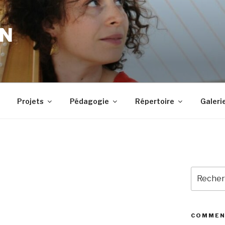
IN
Projets
Pédagogie
Répertoire
Galeri
Recherc
pour
:
COMMEN