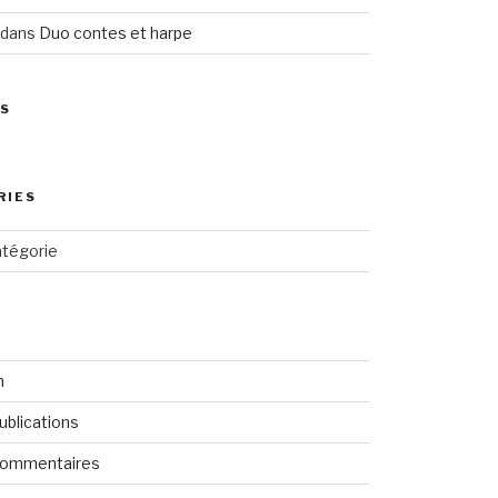
dans
Duo contes et harpe
ES
RIES
tégorie
n
ublications
commentaires