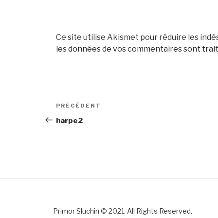
Ce site utilise Akismet pour réduire les indé
les données de vos commentaires sont trai
Navigation
Article
PRÉCÉDENT
de
précédent
harpe2
l’article
Primor Sluchin © 2021. All Rights Reserved.