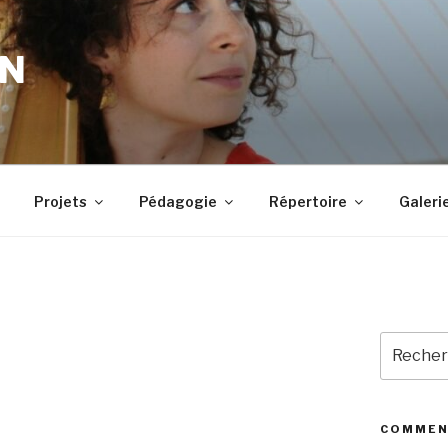
IN
Projets
Pédagogie
Répertoire
Galeri
Recherc
pour
:
COMMEN