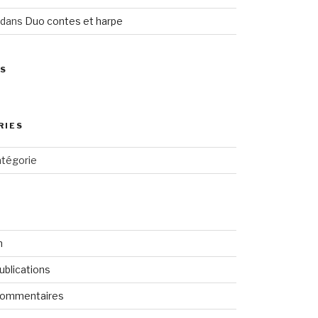
dans
Duo contes et harpe
ES
RIES
tégorie
n
ublications
commentaires