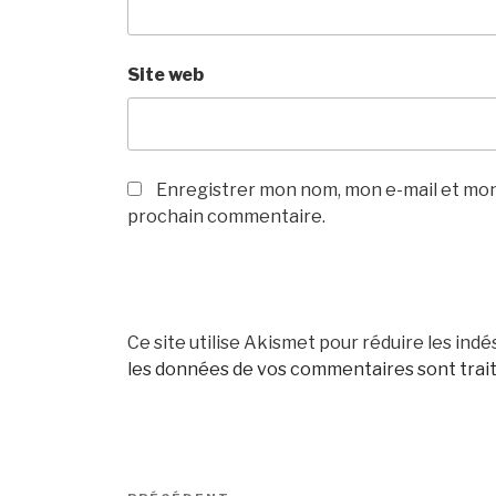
Site web
Enregistrer mon nom, mon e-mail et mon
prochain commentaire.
Ce site utilise Akismet pour réduire les indé
les données de vos commentaires sont trai
Navigation