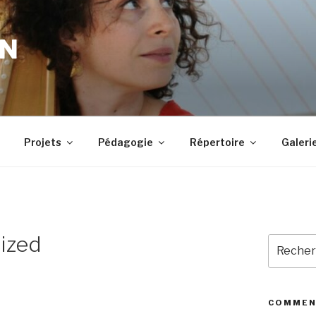
IN
Projets
Pédagogie
Répertoire
Galeri
ized
Recherc
pour
:
COMMEN