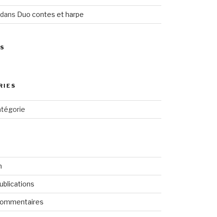
dans
Duo contes et harpe
ES
RIES
tégorie
n
ublications
commentaires