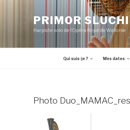
Aller
au
PRIMOR SLUCH
contenu
principal
Harpiste solo de l’Opéra Royal de Wallonie
Qui suis-je ?
Mes dates
Photo Duo_MAMAC_res