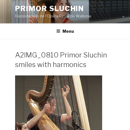
Aller
PRIMOR SLUCHIN
au
Harpiste solo de l’Opéra Royal de Wallonie
contenu
principal
Menu
A2IMG_0810 Primor Sluchin
smiles with harmonics