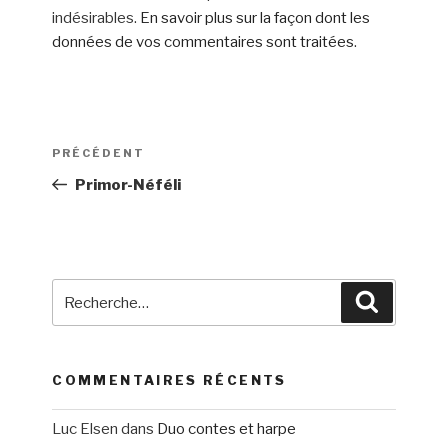
indésirables.
En savoir plus sur la façon dont les
données de vos commentaires sont traitées
.
Navigation
Article
PRÉCÉDENT
de
précédent
Primor-Néféli
l’article
Recherche
Recherch
pour
:
COMMENTAIRES RÉCENTS
Luc Elsen
dans
Duo contes et harpe