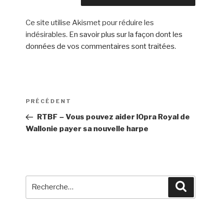
Ce site utilise Akismet pour réduire les
indésirables.
En savoir plus sur la façon dont les
données de vos commentaires sont traitées
.
Navigation
Article
PRÉCÉDENT
de
précédent
RTBF – Vous pouvez aider lOpra Royal de
l’article
Wallonie payer sa nouvelle harpe
Recherche
Recherch
pour
: