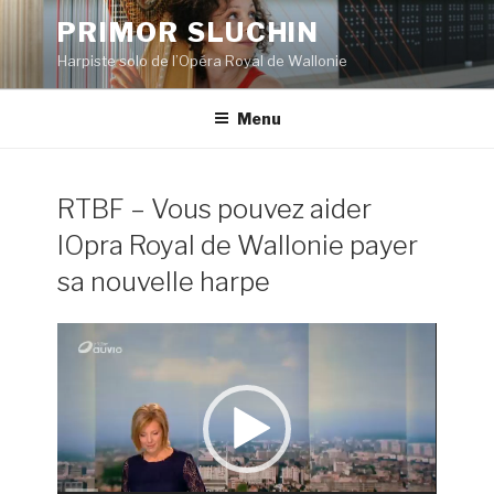
Aller
PRIMOR SLUCHIN
au
Harpiste solo de l’Opéra Royal de Wallonie
contenu
principal
Menu
RTBF – Vous pouvez aider
lOpra Royal de Wallonie payer
sa nouvelle harpe
Lecteur
vidéo